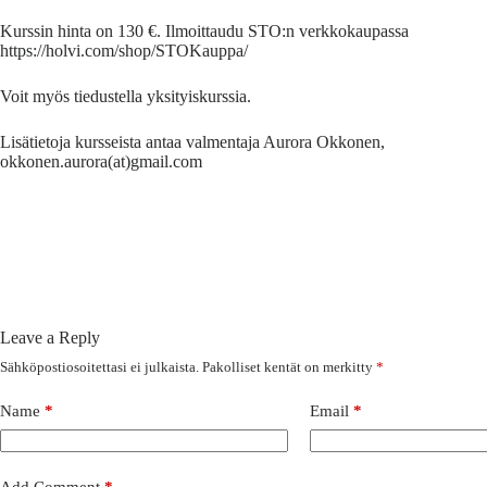
Kurssin hinta on 130 €. Ilmoittaudu STO:n verkkokaupassa
https://holvi.com/shop/STOKauppa/
Voit myös tiedustella yksityiskurssia.
Lisätietoja kursseista antaa valmentaja Aurora Okkonen,
okkonen.aurora(at)gmail.com
Leave a Reply
Sähköpostiosoitettasi ei julkaista.
Pakolliset kentät on merkitty
*
Name
*
Email
*
Add Comment
*