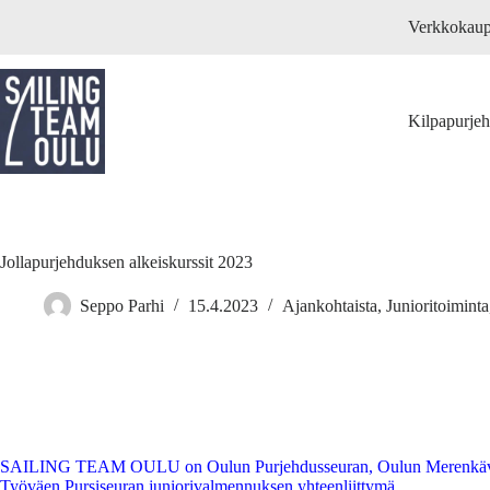
Skip
Verkkokau
to
content
Kilpapurje
Jollapurjehduksen alkeiskurssit 2023
Seppo Parhi
15.4.2023
Ajankohtaista
,
Junioritoiminta
SAILING TEAM OULU on Oulun Purjehdusseuran, Oulun Merenkävi
Työväen Pursiseuran juniorivalmennuksen yhteenliittymä