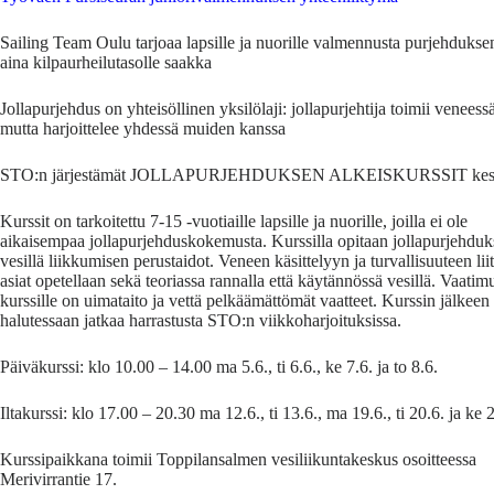
Sailing Team Oulu tarjoaa lapsille ja nuorille valmennusta purjehduksen
aina kilpaurheilutasolle saakka
Jollapurjehdus on yhteisöllinen yksilölaji: jollapurjehtija toimii veneessä
mutta harjoittelee yhdessä muiden kanssa
STO:n järjestämät JOLLAPURJEHDUKSEN ALKEISKURSSIT kesäl
Kurssit on tarkoitettu 7-15 -vuotiaille lapsille ja nuorille, joilla ei ole
aikaisempaa jollapurjehduskokemusta. Kurssilla opitaan jollapurjehduk
vesillä liikkumisen perustaidot. Veneen käsittelyyn ja turvallisuuteen lii
asiat opetellaan sekä teoriassa rannalla että käytännössä vesillä. Vaati
kurssille on uimataito ja vettä pelkäämättömät vaatteet. Kurssin jälkeen
halutessaan jatkaa harrastusta STO:n viikkoharjoituksissa.
Päiväkurssi: klo 10.00 – 14.00 ma 5.6., ti 6.6., ke 7.6. ja to 8.6.
Iltakurssi: klo 17.00 – 20.30 ma 12.6., ti 13.6., ma 19.6., ti 20.6. ja ke 
Kurssipaikkana toimii Toppilansalmen vesiliikuntakeskus osoitteessa
Merivirrantie 17.