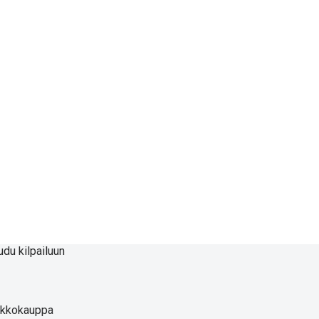
udu kilpailuun
rkkokauppa