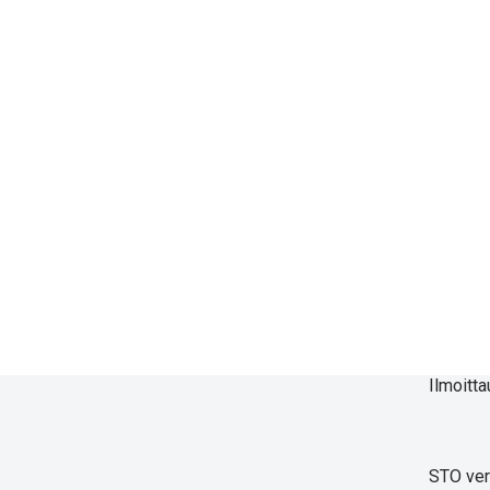
Ilmoitta
STO ve