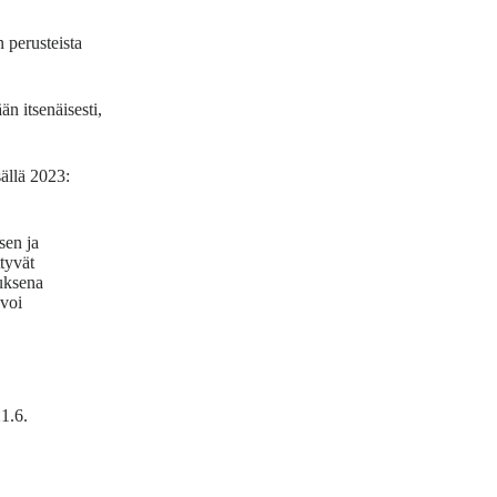
 perusteista
än itsenäisesti,
lä 2023:
sen ja
ttyvät
muksena
 voi
21.6.