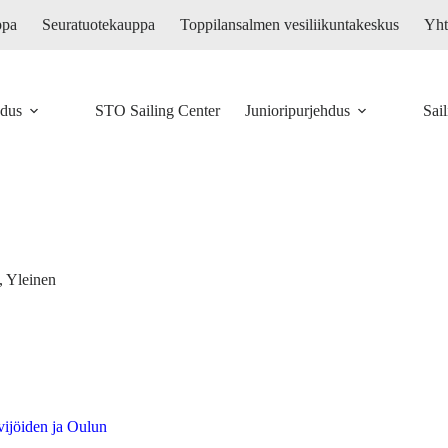
ppa
Seuratuotekauppa
Toppilansalmen vesiliikuntakeskus
Yht
hdus
STO Sailing Center
Junioripurjehdus
Sai
,
Yleinen
jöiden ja Oulun