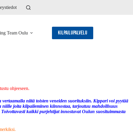
eystiedot
Kilpailupalvelu
ling Team Oulu
tustu ohjeeseen.
ertaamalla niitä toisten veneiden suorituksiin. Kippari voi pyytää
niille joita kilpaileminen kiinnostaa, tarjoutuu mahdollisuus
. Toivottavasti kaikki purjehtijat innostuvat Oulun suosituimmasta
merkiksi.