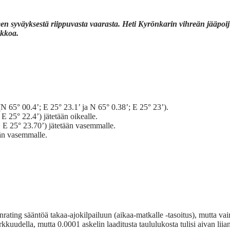
en syväyksestä riippuvasta vaarasta. Heti Kyrönkarin vihreän jääpoij
ikkoa.
 65° 00.4’; E 25° 23.1’ ja N 65° 0.38’; E 25° 23’).
 25° 22.4’) jätetään oikealle.
, E 25° 23.70’) jätetään vasemmalle.
än vasemmalle.
nrating sääntöä takaa-ajokilpailuun (aikaa-matkalle -tasoitus), mutta v
kkuudella, mutta 0.0001 askelin laaditusta taululukosta tulisi aivan lii