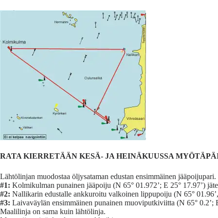
RATA KIERRETÄÄN KESÄ- JA HEINÄKUUSSA MYÖTÄPÄ
Lähtölinjan muodostaa öljysataman edustan ensimmäinen jääpoijupari. (
#1:
Kolmikulman punainen jääpoiju (N 65° 01.972’; E 25° 17.97’) jätet
#2:
Nallikarin edustalle ankkuroitu valkoinen lippupoiju (N 65° 01.96’, 
#3:
Laivaväylän ensimmäinen punainen muoviputkiviitta (N 65° 0.2’; E
Maalilinja on sama kuin lähtölinja.