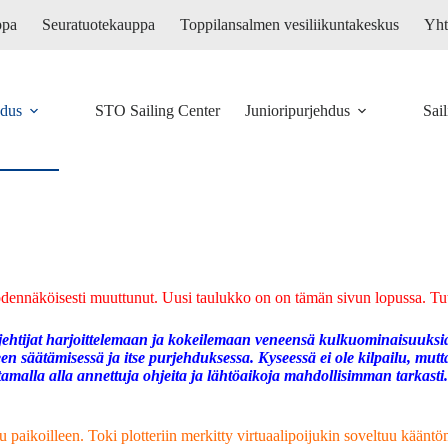
ppa
Seuratuotekauppa
Toppilansalmen vesiliikuntakeskus
Yht
hdus
STO Sailing Center
Junioripurjehdus
Sai
dennäköisesti muuttunut. Uusi taulukko on on tämän sivun lopussa. Tu
ehtijat harjoittelemaan ja kokeilemaan veneensä kulkuominaisuuksia v
äätämisessä ja itse purjehduksessa. Kyseessä ei ole kilpailu, mutta 
tamalla alla annettuja ohjeita ja lähtöaikoja mahdollisimman tarkasti
u paikoilleen. Toki plotteriin merkitty virtuaalipoijukin soveltuu kääntö