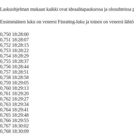
Laskuohjelman mukaan kaikki ovat ideaalitapauksessa ja olosuhteissa p
Ensimmäinen luku on veneesi Finrating-luku ja toinen on veneesi lähtöa
0,750 18:28:00
0,751 18:28:07
0,752 18:28:15
0,753 18:28:22
0,754 18:28:29
0,755 18:28:37
0,756 18:28:44
0,757 18:28:51
0,758 18:28:58
0,759 18:29:05
0,760 18:29:13
0,761 18:29:20
0,762 18:29:27
0,763 18:29:34
0,764 18:29:41
0,765 18:29:48
0,766 18:29:55
0,767 18:30:02
0,768 18:30:09