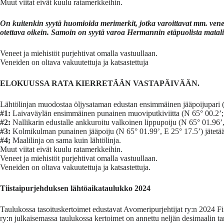
Muut viitat eivät kuulu ratamerkkeihin.
On kuitenkin syytä huomioida merimerkit, jotka varoittavat mm. vene
otettava oikein. Samoin on syytä varoa Hermannin etäpuolista matal
Veneet ja miehistöt purjehtivat omalla vastuullaan.
Veneiden on oltava vakuutettuja ja katsastettuja
ELOKUUSSA RATA KIERRETÄÄN VASTAPÄIVÄÄN.
Lähtölinjan muodostaa öljysataman edustan ensimmäinen jääpoijupari (N
#1:
Laivaväylän ensimmäinen punainen muoviputkiviitta (N 65° 00.2’; E
#2:
Nallikarin edustalle ankkuroitu valkoinen lippupoiju (N 65° 01.96’
#3:
Kolmikulman punainen jääpoiju (N 65° 01.99’, E 25° 17.5’) jätetä
#4;
Maalilinja on sama kuin lähtölinja.
Muut viitat eivät kuulu ratamerkkeihin.
Veneet ja miehistöt purjehtivat omalla vastuullaan.
Veneiden on oltava vakuutettuja ja katsastettuja.
Tiistaipurjehduksen lähtöaikataulukko 2024
Taulukossa tasoituskertoimet edustavat Avomeripurjehtijat ry:n 2024 Fi
ry:n julkaisemassa taulukossa kertoimet on annettu neljän desimaalin tar