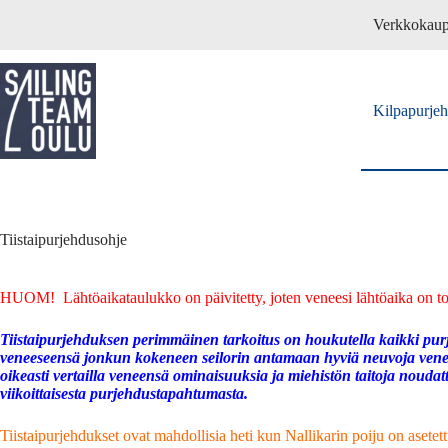
Skip
Verkkokau
to
content
Kilpapurje
Tiistaipurjehdusohje
HUOM! Lähtöaikataulukko on päivitetty, joten veneesi lähtöaika on to
Tiistaipurjehduksen perimmäinen tarkoitus on houkutella kaikki purj
veneeseensä jonkun kokeneen seilorin antamaan hyviä neuvoja veneen s
oikeasti vertailla veneensä ominaisuuksia ja miehistön taitoja noudat
viikoittaisesta purjehdustapahtumasta.
Tiistaipurjehdukset ovat mahdollisia heti kun Nallikarin poiju on asetett