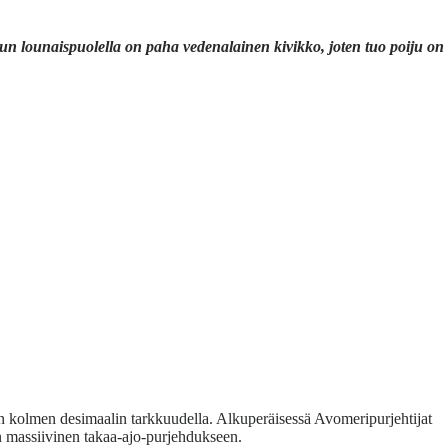
un lounaispuolella on paha vedenalainen kivikko, joten tuo poiju on
ain kolmen desimaalin tarkkuudella. Alkuperäisessä Avomeripurjehtijat
an massiivinen takaa-ajo-purjehdukseen.