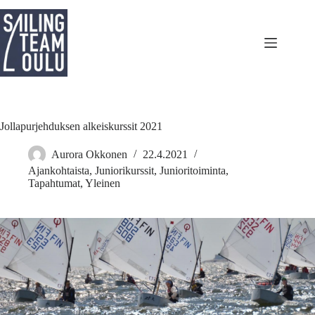
Skip
to
content
Jollapurjehduksen alkeiskurssit 2021
Aurora Okkonen
22.4.2021
Ajankohtaista
,
Juniorikurssit
,
Junioritoiminta
,
Tapahtumat
,
Yleinen