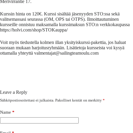
Merivirrantie 17.
Kurssin hinta on 120€. Kurssi sisältää jäsenyyden STO:ssa sekä
valitsemassasi seurassa (OM, OPS tai OTPS). Ilmoittautuminen
kursseille onnistuu maksamalla kurssimaksun STO:n verkkokaupassa
https://holvi.com/shop/STOKauppa/
Voit myös tiedustella kolmen illan yksityiskurssi-pakettia, jos haluat
suoraan mukaan harjoitusryhmään. Lisätietoja kursseista voi kysyä
ottamalla yhteyttä valmentajat@sailingteamoulu.com
Leave a Reply
Sähköpostiosoitettasi ei julkaista.
Pakolliset kentät on merkitty
*
Name
*
Email
*