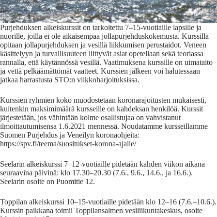
Purjehduksen alkeiskurssit on tarkoitettu 7–15-vuotiaille lapsille ja
nuorille, joilla ei ole aikaisempaa jollapurjehduskokemusta. Kurssilla
opitaan jollapurjehduksen ja vesillä liikkumisen perustaidot. Veneen
käsittelyyn ja turvallisuuteen liittyvät asiat opetellaan sekä teoriassa
rannalla, että käytännössä vesillä. Vaatimuksena kurssille on uimataito
ja vettä pelkäämättömät vaatteet. Kurssien jälkeen voi halutessaan
jatkaa harrastusta STO:n viikkoharjoituksissa.
Kurssien ryhmien koko muodostetaan koronarajoitusten mukaisesti,
kuitenkin maksimimäärä kursseille on kahdeksan henkilöä. Kurssit
järjestetään, jos vähintään kolme osallistujaa on vahvistanut
ilmoittautumisensa 1.6.2021 mennessä. Noudatamme kursseillamme
Suomen Purjehdus ja Veneilyn koronaohjeita:
https://spv.fi/teema/suositukset-korona-ajalle/
Seelarin alkeiskurssi 7–12-vuotiaille pidetään kahden viikon aikana
seuraavina päivinä: klo 17.30–20.30 (7.6., 9.6., 14.6., ja 16.6.).
Seelarin osoite on Puomitie 12.
Toppilan alkeiskurssi 10–15-vuotiaille pidetään klo 12–16 (7.6.–10.6.).
Kurssin paikkana toimii Toppilansalmen vesiliikuntakeskus, osoite