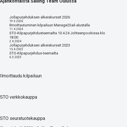
Ajankohtaista Sailing Team Oulussa
Jollapurjehduksen alkeiskurssit 2026
19.3.2026
Ilmoittautuminen kilpailuun Manage2Sail-alustalla
11.4.2024
STO-Kilpapurjehdusteemailta 10.4.24 Johteenpookissa klo
18:00
2.4.2024
Jollapurjehduksen alkeiskurssit 2023
15.4.2023
STO-Kilpapurjehdus-teemailta
6.3.2023
Ilmoittaudu kilpailuun
STO verkkokauppa
STO seuratuotekauppa