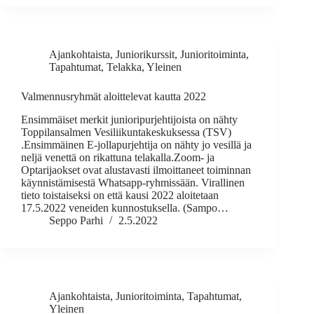
Ajankohtaista
,
Juniorikurssit
,
Junioritoiminta
,
Tapahtumat
,
Telakka
,
Yleinen
Valmennusryhmät aloittelevat kautta 2022
Ensimmäiset merkit junioripurjehtijoista on nähty
Toppilansalmen Vesiliikuntakeskuksessa (TSV)
.Ensimmäinen E-jollapurjehtija on nähty jo vesillä ja
neljä venettä on rikattuna telakalla.Zoom- ja
Optarijaokset ovat alustavasti ilmoittaneet toiminnan
käynnistämisestä Whatsapp-ryhmissään. Virallinen
tieto toistaiseksi on että kausi 2022 aloitetaan
17.5.2022 veneiden kunnostuksella. (Sampo…
Seppo Parhi
2.5.2022
Ajankohtaista
,
Junioritoiminta
,
Tapahtumat
,
Yleinen