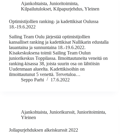
Ajankohtaista
,
Junioritoiminta
,
Kilpailutulokset
,
Kilpapurjehdus
,
Yleinen
Optimistijollien ranking- ja kadettikisat Oulussa
18.-19.6.2022
Sailing Team Oulu järjestää optimistijollien
kansalliset ranking ja kadettikisat Nallikarin edustalla
lauantaina ja sunnuntaina 18.-19.6.2022.
Kisakeskuksena toimii Sailing Team Oulun
juniorikeskus Toppilassa. Ilmoittautuneita veneitä on
ranking-kisassa 38, joista suurin osa on lähtöisin
Uudenmaan alueelta. Kadettikisoihin on
ilmoittautunut 5 venettä. Tervetuloa…
Seppo Parhi
17.6.2022
Ajankohtaista
,
Juniorikurssit
,
Junioritoiminta
,
Yleinen
Jollapurjehduksen alkeiskurssit 2022