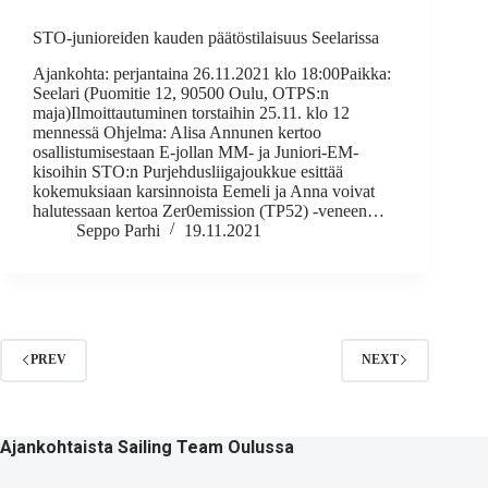
STO-junioreiden kauden päätöstilaisuus Seelarissa
Ajankohta: perjantaina 26.11.2021 klo 18:00Paikka:
Seelari (Puomitie 12, 90500 Oulu, OTPS:n
maja)Ilmoittautuminen torstaihin 25.11. klo 12
mennessä Ohjelma: Alisa Annunen kertoo
osallistumisestaan E-jollan MM- ja Juniori-EM-
kisoihin STO:n Purjehdusliigajoukkue esittää
kokemuksiaan karsinnoista Eemeli ja Anna voivat
halutessaan kertoa Zer0emission (TP52) -veneen…
Seppo Parhi
19.11.2021
PREV
NEXT
Ajankohtaista Sailing Team Oulussa