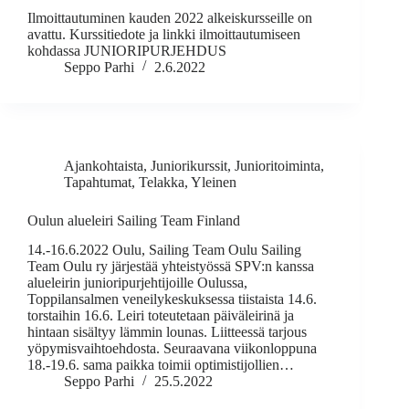
Ilmoittautuminen kauden 2022 alkeiskursseille on
avattu. Kurssitiedote ja linkki ilmoittautumiseen
kohdassa JUNIORIPURJEHDUS
Seppo Parhi
2.6.2022
Ajankohtaista
,
Juniorikurssit
,
Junioritoiminta
,
Tapahtumat
,
Telakka
,
Yleinen
Oulun alueleiri Sailing Team Finland
14.-16.6.2022 Oulu, Sailing Team Oulu Sailing
Team Oulu ry järjestää yhteistyössä SPV:n kanssa
alueleirin junioripurjehtijoille Oulussa,
Toppilansalmen veneilykeskuksessa tiistaista 14.6.
torstaihin 16.6. Leiri toteutetaan päiväleirinä ja
hintaan sisältyy lämmin lounas. Liitteessä tarjous
yöpymisvaihtoehdosta. Seuraavana viikonloppuna
18.-19.6. sama paikka toimii optimistijollien…
Seppo Parhi
25.5.2022