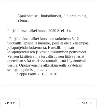
Ajankohtaista
,
Juniorikurssit
,
Junioritoiminta
,
Yleinen
Purjehduksen alkeiskurssi 2020 Seelarissa
Purjehduksen alkeiskurssi on tarkoitettu 8-12
vuotiaille lapsille ja nuorille, joilla ei ole aikaisempaa
jollapurjehduskokemusta. Kurssilla opitaan
jollapurjehduksen ja vesillä liikkumisen perustaidot.
Veneen käsittelyyn ja turvallisuuteen liittyvät asiat
opetellaan sekä teoriassa rannalla, että käytännössä
vesillä. Opetusveneinä alkeiskursseilla käytetään
seurojen optimistijollia.…
Seppo Parhi
18.6.2020
PREV
NEXT