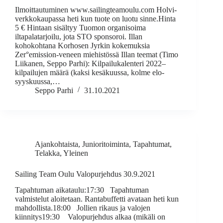
Ilmoittautuminen www.sailingteamoulu.com Holvi-
verkkokaupassa heti kun tuote on luotu sinne.Hinta
5 € Hintaan sisältyy Tuomon organisoima
iltapalatarjoilu, jota STO sponsoroi. Illan
kohokohtana Korhosen Jyrkin kokemuksia
Zer°emission-veneen miehistössä Illan teemat (Timo
Liikanen, Seppo Parhi): Kilpailukalenteri 2022–
kilpailujen määrä (kaksi kesäkuussa, kolme elo-
syyskuussa,…
Seppo Parhi
31.10.2021
Ajankohtaista
,
Junioritoiminta
,
Tapahtumat
,
Telakka
,
Yleinen
Sailing Team Oulu Valopurjehdus 30.9.2021
Tapahtuman aikataulu:17:30 Tapahtuman
valmistelut aloitetaan. Rantabuffetti avataan heti kun
mahdollista.18:00 Jollien rikaus ja valojen
kiinnitys19:30 Valopurjehdus alkaa (mikäli on