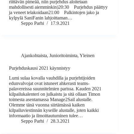
riittävän pimeää, niin purjehdus aloitetaan
mahdollisesti aiemminkin)20:30 Purjehdus päättyy
ja veneet telakoidaan21:00 Palkintojen jako ja
kylpylä SaniFanin lahjoittaman…
Seppo Parhi
17.9.2021
Ajankohtaista
,
Junioritoiminta
,
Yleinen
Purjehduskausi 2021 käynnistyy
Lumi sulaa kovalla vauhdilla ja purjehtijoiden
edunvalvojat ovat istuneet ahkerasti teams-
palavereissa suunnitelmien parissa. Kauden 2021
kilpailukalenteri on julkaistu ja sitä ollaan Timon
toimesta asentamassa Manage2Sail alustalle.
Olemme tänä vuonna siirtämässä kaiken
kilpailuviestinnän kyseille alustalle, joten kaikki
informaatio ja ilmoittautuminen tulee…
Seppo Parhi
28.3.2021