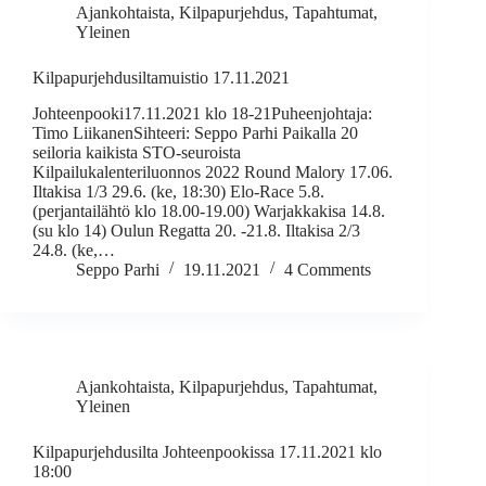
Ajankohtaista
,
Kilpapurjehdus
,
Tapahtumat
,
Yleinen
Kilpapurjehdusiltamuistio 17.11.2021
Johteenpooki17.11.2021 klo 18-21Puheenjohtaja:
Timo LiikanenSihteeri: Seppo Parhi Paikalla 20
seiloria kaikista STO-seuroista
Kilpailukalenteriluonnos 2022 Round Malory 17.06.
Iltakisa 1/3 29.6. (ke, 18:30) Elo-Race 5.8.
(perjantailähtö klo 18.00-19.00) Warjakkakisa 14.8.
(su klo 14) Oulun Regatta 20. -21.8. Iltakisa 2/3
24.8. (ke,…
Seppo Parhi
19.11.2021
4 Comments
Ajankohtaista
,
Kilpapurjehdus
,
Tapahtumat
,
Yleinen
Kilpapurjehdusilta Johteenpookissa 17.11.2021 klo
18:00