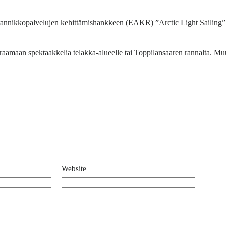
rannikkopalvelujen kehittämishankkeen (EAKR) ”Arctic Light Sailing” 
raamaan spektaakkelia telakka-alueelle tai Toppilansaaren rannalta. Muu
Website