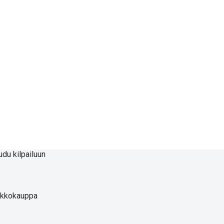
udu kilpailuun
rkkokauppa