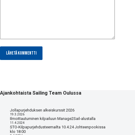
Lähetä kommentti
Ajankohtaista Sailing Team Oulussa
Jollapurjehduksen alkeiskurssit 2026
19.3.2026
Ilmoittautuminen kilpailuun Manage2Sail-alustalla
11.4.2024
STO-Kilpapurjehdusteemailta 10.4.24 Johteenpookissa
klo 18:00