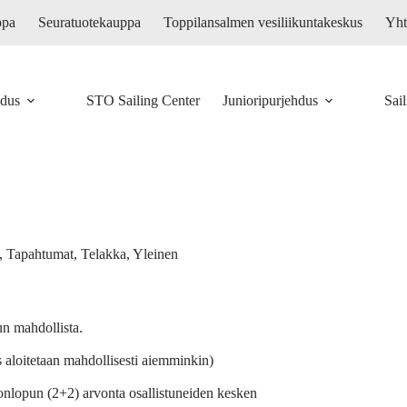
ppa
Seuratuotekauppa
Toppilansalmen vesiliikuntakeskus
Yht
hdus
STO Sailing Center
Junioripurjehdus
Sai
,
Tapahtumat
,
Telakka
,
Yleinen
un mahdollista.
s aloitetaan mahdollisesti aiemminkin)
onlopun (2+2) arvonta osallistuneiden kesken