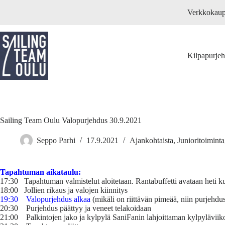
Skip
Verkkokau
to
content
Kilpapurje
Sailing Team Oulu Valopurjehdus 30.9.2021
Seppo Parhi
17.9.2021
Ajankohtaista
,
Junioritoiminta
Tapahtuman aikataulu:
17:30 Tapahtuman valmistelut aloitetaan. Rantabuffetti avataan heti k
18:00 Jollien rikaus ja valojen kiinnitys
19:30 Valopurjehdus alkaa
(mikäli on riittävän pimeää, niin purjehdu
20:30 Purjehdus päättyy ja veneet telakoidaan
21:00 Palkintojen jako ja kylpylä SaniFanin lahjoittaman kylpyläviik