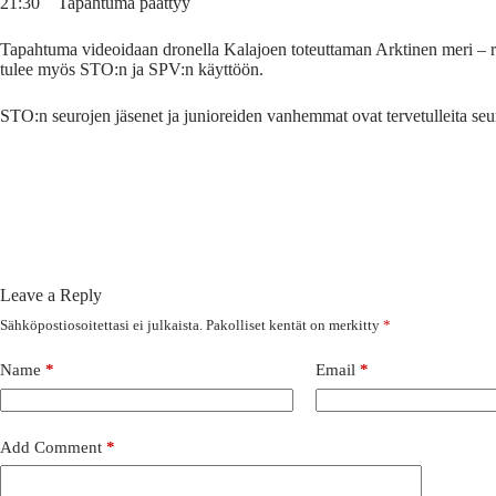
21:30 Tapahtuma päättyy
Tapahtuma videoidaan dronella Kalajoen toteuttaman Arktinen meri – 
tulee myös STO:n ja SPV:n käyttöön.
STO:n seurojen jäsenet ja junioreiden vanhemmat ovat tervetulleita seu
Leave a Reply
Sähköpostiosoitettasi ei julkaista.
Pakolliset kentät on merkitty
*
Name
*
Email
*
Add Comment
*