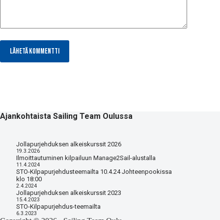
Lähetä kommentti
Ajankohtaista Sailing Team Oulussa
Jollapurjehduksen alkeiskurssit 2026
19.3.2026
Ilmoittautuminen kilpailuun Manage2Sail-alustalla
11.4.2024
STO-Kilpapurjehdusteemailta 10.4.24 Johteenpookissa
klo 18:00
2.4.2024
Jollapurjehduksen alkeiskurssit 2023
15.4.2023
STO-Kilpapurjehdus-teemailta
6.3.2023