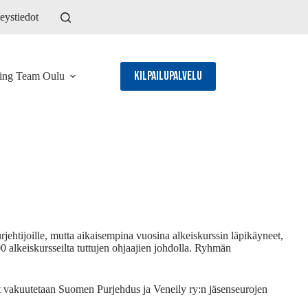
eystiedot
Kilpailupalvelu
ling Team Oulu
rjehtijoille, mutta aikaisempina vuosina alkeiskurssin läpikäyneet,
0 alkeiskursseilta tuttujen ohjaajien johdolla. Ryhmän
t vakuutetaan Suomen Purjehdus ja Veneily ry:n jäsenseurojen