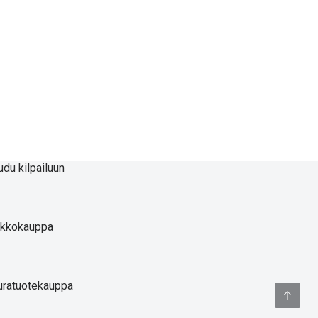
udu kilpailuun
rkkokauppa
ratuotekauppa