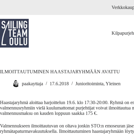
Skip
Verkkokau
to
content
Kilpapurje
ILMOITTAUTUMINEN HAASTAJARYHMÄÄN AVATTU
paakayttaja
17.6.2018
Junioritoiminta
,
Yleinen
Haastajaryhmä aloittaa harjoittelun 19.6. klo 17:30-20:00. Ryhmä on ensi
valmennusryhmiin vielä kuulumattomat purjehtijat voivat ilmoittautua mu
valmennusmaksu on kauden loppuun saakka 175 €.
Valmennukseen ilmoittautuvan on oltava jonkin STO:n emoseuran jäsen.
ryhmätapaturmavakuutuksella. Ilmoittautuminen haastajaryhmään löytyy