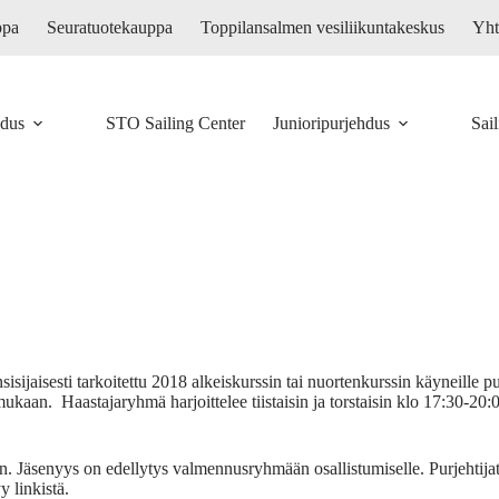
ppa
Seuratuotekauppa
Toppilansalmen vesiliikuntakeskus
Yht
hdus
STO Sailing Center
Junioripurjehdus
Sai
sijaisesti tarkoitettu 2018 alkeiskurssin tai nuortenkurssin käyneille pu
kaan. Haastajaryhmä harjoittelee tiistaisin ja torstaisin klo 17:30-20:0
 Jäsenyys on edellytys valmennusryhmään osallistumiselle. Purjehtija
 linkistä.