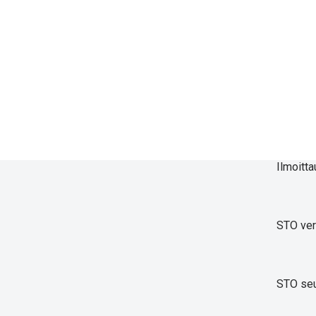
Ilmoitta
STO ve
STO seu