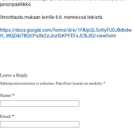
junioripäällikkö
Ilmoittaudu mukaan leirille 6.6. mennessä linkistä:
https://docs.google.com/forms/d/e/1FAIpQLScKyFU0J8dndw
H_W0jDibT8QIIPsXk2zJozlGKPFEFxJCBJlQ/viewform
Leave a Reply
Sähköpostiosoitettasi ei julkaista.
Pakolliset kentät on merkitty
*
Name
*
Email
*