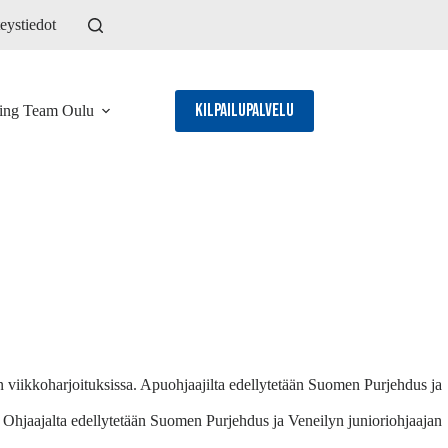
eystiedot
Kilpailupalvelu
ling Team Oulu
n viikkoharjoituksissa. Apuohjaajilta edellytetään Suomen Purjehdus ja
ä. Ohjaajalta edellytetään Suomen Purjehdus ja Veneilyn junioriohjaajan