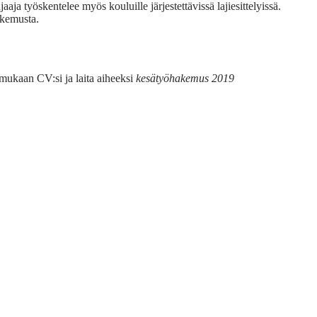
a työskentelee myös kouluille järjestettävissä lajiesittelyissä.
okemusta.
 mukaan CV:si ja laita aiheeksi
kesätyöhakemus 2019