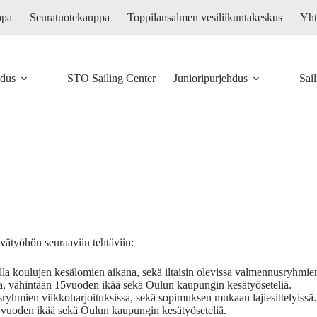
ppa
Seuratuotekauppa
Toppilansalmen vesiliikuntakeskus
Yht
hdus
STO Sailing Center
Junioripurjehdus
Sai
ivätyöhön seuraaviin tehtäviin:
la koulujen kesälomien aikana, sekä iltaisin olevissa valmennusryhmie
a, vähintään 15vuoden ikää sekä Oulun kaupungin kesätyöseteliä.
nusryhmien viikkoharjoituksissa, sekä sopimuksen mukaan lajiesittelyiss
 vuoden ikää sekä Oulun kaupungin kesätyöseteliä.