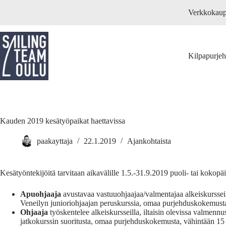
Skip
Verkkokau
to
content
Kilpapurje
Kauden 2019 kesätyöpaikat haettavissa
paakayttaja
22.1.2019
Ajankohtaista
Kesätyöntekijöitä tarvitaan aikavälille 1.5.-31.9.2019 puoli- tai kokopä
Apuohjaaja
avustavaa vastuuohjaajaa/valmentajaa alkeiskursseil
Veneilyn junioriohjaajan peruskurssia, omaa purjehduskokemust
Ohjaaja
työskentelee alkeiskursseilla, iltaisin olevissa valmen
jatkokurssin suoritusta, omaa purjehduskokemusta, vähintään 15