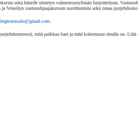
sesta sekä hänelle nimetyn valmennusryhmän harjoittelusta. Vastuuohjaaj
 ja Veneilyn vastuuohjaajakurssin suorittamista sekä omaa purjehdusk
ilingteamoulu@gmail.com
.
 purjehdusmenot), mitä paikkaa haet ja mitä kokemusta sinulla on. Liitä