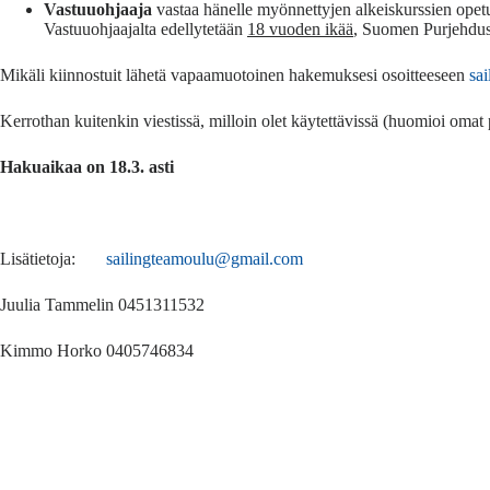
Vastuuohjaaja
vastaa hänelle myönnettyjen alkeiskurssien opetuk
Vastuuohjaajalta edellytetään
18 vuoden ikää
, Suomen Purjehdus
Mikäli kiinnostuit lähetä vapaamuotoinen hakemuksesi osoitteeseen
sa
Kerrothan kuitenkin viestissä, milloin olet käytettävissä (huomioi omat
Hakuaikaa on 18.3. asti
Lisätietoja:
sailingteamoulu@gmail.com
Juulia Tammelin 0451311532
Kimmo Horko 0405746834