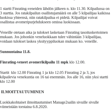
1 startti Finrating-veneiden lähdön jälkeen n. klo 11.30. Kilpailussa on
3 starttia. Jos ratakilpailun osallistujamäärä on alle 5 kilpailijaa kaikissa
luokissa yhteensä, niin ratakilpailua ei pidetä. Kilpailijat voivat
osallistua avomeripurjehdukseen omissa luokissaan.
Veneille otetaan aika ja tulokset lasketaan Finrating tasoituskertoimen
mukaan. Jos johonkin veneluokkaan tulee vähintään 3 kilpailijaa,
voidaan tulokset laskea yksityyppiluokan mukaan ko. veneille.
Sunnuntaina 11.8.
Finrating-veneet avomerikilpailu 11 mpk
klo 12.00.
Startit klo 12.00 Finrating 1 ja klo 12.05 Finrating 2 ja 3, jos
kilpailevia venekuntia on 16 tai enemmän. Jos alle 16, niin yksi startti
klo 12.00
ILMOITTAUTUMINEN
Luokkakohtaiset ilmoittautumiset Manage2sailin sivuille sivulle
viimeistään torstaina 6.8.2020.