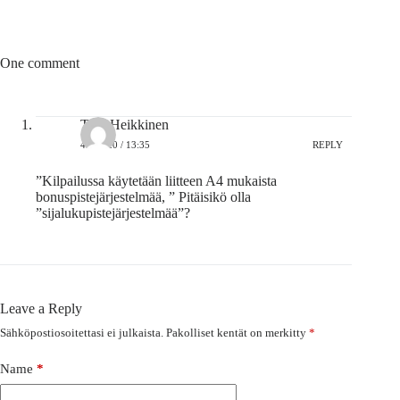
One comment
Tero Heikkinen
4.8.2020 / 13:35
REPLY
”Kilpailussa käytetään liitteen A4 mukaista
bonuspistejärjestelmää, ” Pitäisikö olla
”sijalukupistejärjestelmää”?
Leave a Reply
Sähköpostiosoitettasi ei julkaista.
Pakolliset kentät on merkitty
*
Name
*