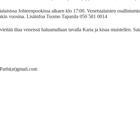
sissa Johteenpookissa alkaen klo 17:00. Venetsialaisten osallistumism
vinakin vuosina. Lisäinfoa Tuomo Tapanila 050 581 0014
us viettää iltaa veneissä haluamallaan tavalla Karia ja kisaa muistellen.
Parhi(at)gmail.com