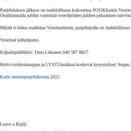
Purjehduksen jälkeen on mahdollisuus kokoontua POOKIoskin Venetsialai
Osallistumalla juhliin varmistat veneilijöiden juhlien jatkumisen tule
Mikäli ei halua osallistua Venetsialaisiin, purjehtijoilla on mahdollisu
Veneissä juhlaliputus
Kilpailupäällikkö: Timo Liikanen 040 587 8827
Holvi-verkkokauppaa ja LYSTI-luokkaa koskevat kysymykset: Seppo.
Karin muistopurjehdusrata 2022
Leave a Reply