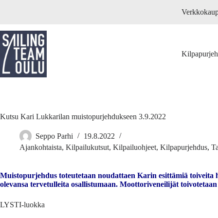
Skip
Verkkokau
to
content
Kilpapurje
Kutsu Kari Lukkarilan muistopurjehdukseen 3.9.2022
Seppo Parhi
19.8.2022
Ajankohtaista
,
Kilpailukutsut
,
Kilpailuohjeet
,
Kilpapurjehdus
,
T
Muistopurjehdus toteutetaan noudattaen Karin esittämiä toiveita h
olevansa tervetulleita osallistumaan. Moottoriveneilijät toivote
LYSTI-luokka