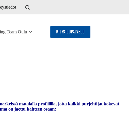
eystiedot
Kilpailupalvelu
ling Team Oulu
eissä matalalla profiililla, jotta kaikki purjehtijat kokevat
tuma on jaettu kahteen osaan: