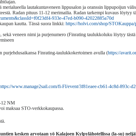
ähtöajan.
lä merialueella lautakuntaveneen lippusalon ja oranssin lippupoijun väli
tteestä. Radan pituus 11-12 merimailia. Radan tarkempi kuvaus löytyy tä
ocuments&classId=f0f23df4-933e-47ed-b090-42022885a70d
aupan kautta. Tässä suora linkki:
https://holvi.com/shop/STOKauppa
te, sekä veneen nimi ja purjenumero (Finrating taulukkoluku löytyy tästä 
emiseen
man purjehdusaikansa Finrating-taulukkokertoimen avulla (
https://avarit.o
https://www.manage2sail.com/fi-FI/event/3f81eaee-cb61-4c8d-893c-
11-12 NM
a voi maksaa STO-verkkokaupassa.
tä.
ntien kesken arvotaan yö Kalajoen Kylpylähotellissa (la-su) neljä