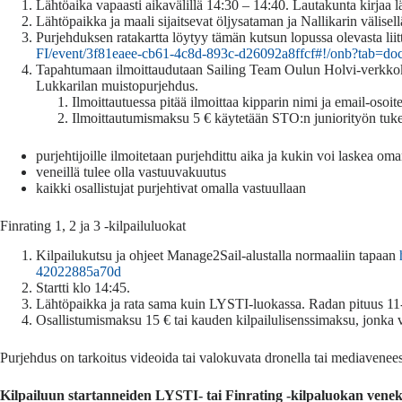
Lähtöaika vapaasti aikavälillä 14:30 – 14:40. Lautakunta kirjaa l
Lähtöpaikka ja maali sijaitsevat öljysataman ja Nallikarin välisel
Purjehduksen ratakartta löytyy tämän kutsun lopussa olevasta lii
FI/event/3f81eaee-cb61-4c8d-893c-d26092a8ffcf#!/onb?tab=d
Tapahtumaan ilmoittaudutaan Sailing Team Oulun Holvi-verkkok
Lukkarilan muistopurjehdus.
Ilmoittautuessa pitää ilmoittaa kipparin nimi ja email-osoi
Ilmoittautumismaksu 5 € käytetään STO:n juniorityön tuk
purjehtijoille ilmoitetaan purjehdittu aika ja kukin voi laskea o
veneillä tulee olla vastuuvakuutus
kaikki osallistujat purjehtivat omalla vastuullaan
Finrating 1, 2 ja 3 -kilpailuluokat
Kilpailukutsu ja ohjeet Manage2Sail-alustalla normaaliin tapaan
42022885a70d
Startti klo 14:45.
Lähtöpaikka ja rata sama kuin LYSTI-luokassa. Radan pituus 
Osallistumismaksu 15 € tai kauden kilpailulisenssimaksu, jonk
Purjehdus on tarkoitus videoida tai valokuvata dronella tai mediavenees
Kilpailuun startanneiden LYSTI- tai Finrating -kilpaluokan veneku