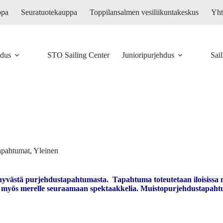
ppa
Seuratuotekauppa
Toppilansalmen vesiliikuntakeskus
Yht
hdus
STO Sailing Center
Junioripurjehdus
Sai
apahtumat
,
Yleinen
yvästä purjehdustapahtumasta. Tapahtuma toteutetaan iloisissa merk
taan myös merelle seuraamaan spektaakkelia. Muistopurjehdustapah