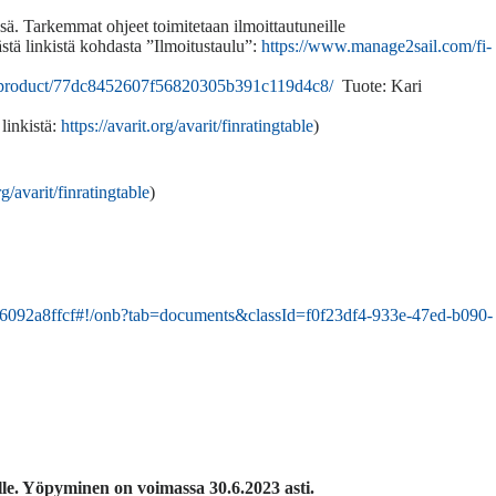
ssä. Tarkemmat ohjeet toimitetaan ilmoittautuneille
stä linkistä kohdasta ”Ilmoitustaulu”:
https://www.manage2sail.com/fi-
/product/77dc8452607f56820305b391c119d4c8/
Tuote: Kari
linkistä:
https://avarit.org/avarit/finratingtable
)
rg/avarit/finratingtable
)
d26092a8ffcf#!/onb?tab=documents&classId=f0f23df4-933e-47ed-b090-
lle. Yöpyminen on voimassa 30.6.2023 asti.