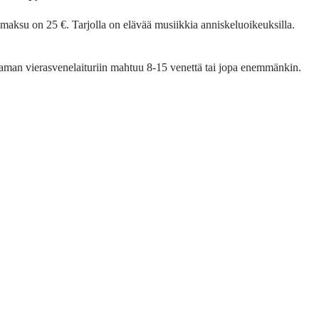
aksu on 25 €. Tarjolla on elävää musiikkia anniskeluoikeuksilla.
 Sataman vierasvenelaituriin mahtuu 8-15 venettä tai jopa enemmänkin.