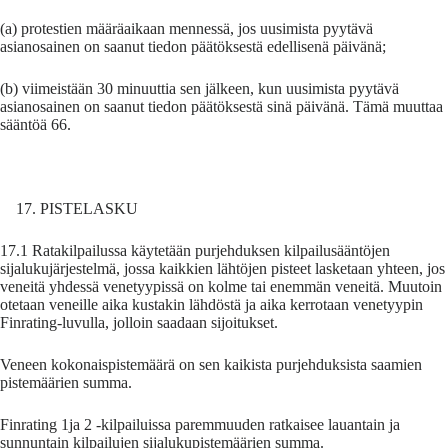
(a) protestien määräaikaan mennessä, jos uusimista pyytävä
asianosainen on saanut tiedon päätöksestä edellisenä päivänä;
(b) viimeistään 30 minuuttia sen jälkeen, kun uusimista pyytävä
asianosainen on saanut tiedon päätöksestä sinä päivänä. Tämä muuttaa
sääntöä 66.
PISTELASKU
17.1 Ratakilpailussa käytetään purjehduksen kilpailusääntöjen
sijalukujärjestelmä, jossa kaikkien lähtöjen pisteet lasketaan yhteen, jos
veneitä yhdessä venetyypissä on kolme tai enemmän veneitä. Muutoin
otetaan veneille aika kustakin lähdöstä ja aika kerrotaan venetyypin
Finrating-luvulla, jolloin saadaan sijoitukset.
Veneen kokonaispistemäärä on sen kaikista purjehduksista saamien
pistemäärien summa.
Finrating 1ja 2 -kilpailuissa paremmuuden ratkaisee lauantain ja
sunnuntain kilpailujen sijalukupistemäärien summa.