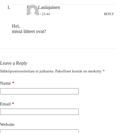
Riitta Laulajainen
6.8.2020 / 23:44
REPLY
Hei,
missä liitteet ovat?
Leave a Reply
Sähköpostiosoitettasi ei julkaista.
Pakolliset kentät on merkitty
*
Name
*
Email
*
Website