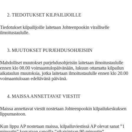
TIEDOTUKSET KILPAILIJOILLE
Tiedotukset kilpailijoille laitetaan Johteenpookin viralliselle
ilmoitustaululle.
MUUTOKSET PURJEHDUSOHJEISIIN
Mahdolliset muutokset purjehdusohjeisiin laitetaan ilmoitustaululle
ennen klo 08.00 voimaantulopäivänään, lukuun ottamatta kilpailun
aikataulun muutoksia, jotka laitetaan ilmoitustaululle ennen klo 20.00
voimaantuloaan edeltävänä päivänä.
MAISSA ANNETTAVAT VIESTIT
Maissa annettavat viestit nostetaan Johteenpookin kilpailukeskuksen
lippumastoon.
Kun lippu AP nostetaan maissa, kilpailuviestissä AP olevat sanat ”1
minuutin” korvataan sanoilla ”aikaisintaan 90 minuutin”.