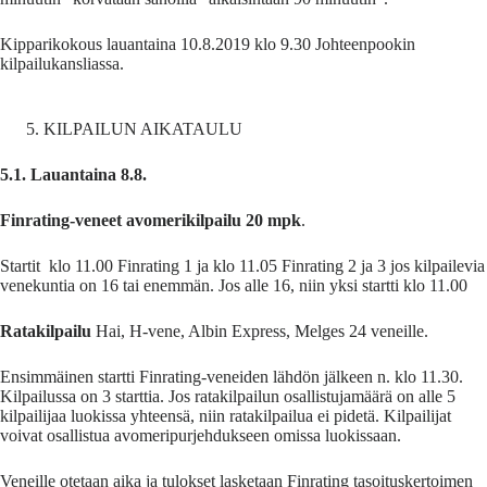
Kipparikokous lauantaina 10.8.2019 klo 9.30 Johteenpookin
kilpailukansliassa.
KILPAILUN AIKATAULU
5.1. Lauantaina 8.8.
Finrating-veneet avomerikilpailu 20 mpk
.
Startit klo 11.00 Finrating 1 ja klo 11.05 Finrating 2 ja 3 jos kilpailevia
venekuntia on 16 tai enemmän. Jos alle 16, niin yksi startti klo 11.00
Ratakilpailu
Hai, H-vene, Albin Express, Melges 24 veneille.
Ensimmäinen startti Finrating-veneiden lähdön jälkeen n. klo 11.30.
Kilpailussa on 3 starttia. Jos ratakilpailun osallistujamäärä on alle 5
kilpailijaa luokissa yhteensä, niin ratakilpailua ei pidetä. Kilpailijat
voivat osallistua avomeripurjehdukseen omissa luokissaan.
Veneille otetaan aika ja tulokset lasketaan Finrating tasoituskertoimen