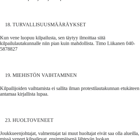
TURVALLISUUSMÄÄRÄYKSET
Kun vene luopuu kilpailusta, sen täytyy ilmoittaa siitä
kilpailulautakunnalle niin pian kuin mahdollista. Timo Liikanen 040-
5878827
MIEHISTÖN VAIHTAMINEN
Kilpailijoiden vaihtamista ei sallita ilman protestilautakunnan etukäteen
antamaa kirjallista lupaa.
HUOLTOVENEET
Joukkueenjohtajat, valmentajat tai muut huoltajat eivät saa olla alueilla,
missä veneet kilpailevat, ensimmäisenä lähtevän luokan