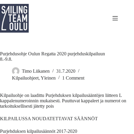
Skip
to
content
Purjehdusohje Oulun Regatta 2020 purjehduskilpailuun
8.-9.8.
Timo Liikanen
31.7.2020
Kilpailuohjeet
,
Yleinen
1 Comment
Kilpailuohje on laadittu Purjehduksen kilpailusääntöjen liitteen L
kappalenumeroinnin mukaisesti. Puuttuvat kappaleet ja numerot on
tarkoituksellisesti jätetty pois
KILPAILUSSA NOUDATETTAVAT SÄÄNNÖT
Purjehduksen kilpailusäännöt 2017-2020