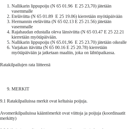
Nallikarin lippupoiju (N 65 01.96 E 25 23,70) jätetään
vasemmalle
Eteläviitta (N 65 01.89 E 25 19.06) kierretään myötäpäivään
Hermannin eteläviitta (N 65 02.13 E 25 21.56) jätetään
vasemmalle
Rajahaudan edustalla oleva länsiviitta (N 65 03.47 E 25 22.21
kierretään myötäpäivään.
Nallikarin lippupoiju (N 65.01,96 E 25 23.70) jätetään oikealle
Varjakan itäviitta (N 65 00.16 E 25 20.78) kierretään
myötäpäivään ja jatketaan maaliin, joka on lähtöpaikassa.
Ratakilpailujen rata liitteenä
MERKIT
9.1 Ratakilpailuissa merkit ovat keltaisia poijuja.
Avomerikilpailuissa kääntömerkit ovat viittoja ja poijuja (koordinaatit
merkitty)