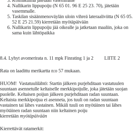
Kolmikulma jätetään vasemmalle
Nallikarin lippupoiju (N 65 01. 96 E 25 23. 70), jätetään
vasemmalle.
Taskilan sisäänmenoväylän uloin vihreä lateraaliviitta (N 65 05.
52 E 25 21.59) kierretään myötäpäivään
Nallikarin lippupoiju jää oikealle ja jatketaan maaliin, joka on
sama kuin lähtöpaikka
8.4. Lyhyt avomerirata n. 11 mpk Finrating 1 ja 2 LIITE 2
Rata on laadittu merikartta n:o 57 mukaan.
HUOM! Vastatuulilähtö: Startin jälkeen purjehditaan vastatuulen
suuntaan asennetulle keltaiselle merkkipoijulle, joka jätetään suojan
puolelle. Keltaisen poijun jälkeen purjehditaan radan suuntaan.
Keltaista merkkipoijua ei asenneta, jos tuuli on radan suuntaan
vastainen tai lähes vastainen. Mikäli tuuli on myötäinen tai lähes
myötäinen radan suuntaan niin keltainen poiju
kierretään
myötäpäivään
Kierrettävät ratamerkit: