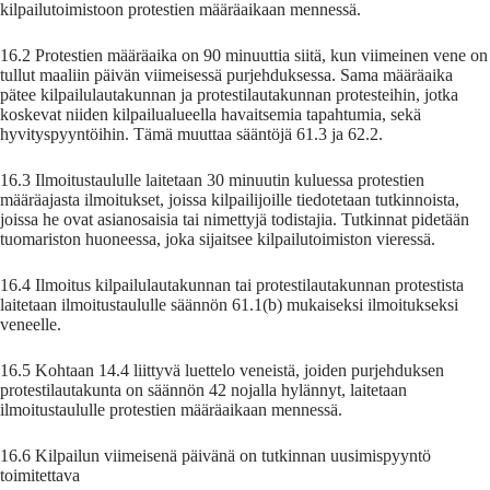
kilpailutoimistoon protestien määräaikaan mennessä.
16.2 Protestien määräaika on 90 minuuttia siitä, kun viimeinen vene on
tullut maaliin päivän viimeisessä purjehduksessa. Sama määräaika
pätee kilpailulautakunnan ja protestilautakunnan protesteihin, jotka
koskevat niiden kilpailualueella havaitsemia tapahtumia, sekä
hyvityspyyntöihin. Tämä muuttaa sääntöjä 61.3 ja 62.2.
16.3 Ilmoitustaululle laitetaan 30 minuutin kuluessa protestien
määräajasta ilmoitukset, joissa kilpailijoille tiedotetaan tutkinnoista,
joissa he ovat asianosaisia tai nimettyjä todistajia. Tutkinnat pidetään
tuomariston huoneessa, joka sijaitsee kilpailutoimiston vieressä.
16.4 Ilmoitus kilpailulautakunnan tai protestilautakunnan protes­tista
laitetaan ilmoitustaululle säännön 61.1(b) mukaiseksi ilmoitukseksi
veneelle.
16.5 Kohtaan 14.4 liittyvä luettelo veneistä, joiden purjehduksen
protestilautakunta on säännön 42 nojalla hylännyt, laitetaan
ilmoitustaululle protestien määräaikaan mennessä.
16.6 Kilpailun viimeisenä päivänä on tutkinnan uusimispyyntö
toimitettava