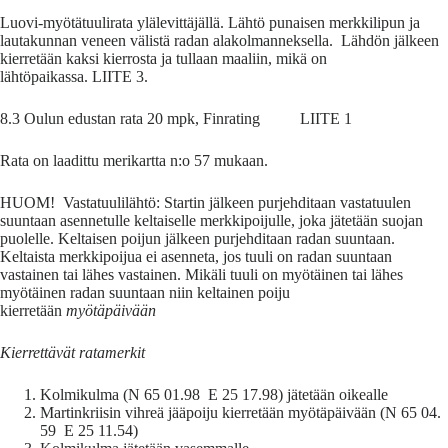
Luovi-myötätuulirata ylälevittäjällä. Lähtö punaisen merkkilipun ja
lautakunnan veneen välistä radan alakolmanneksella. Lähdön jälkeen
kierretään kaksi kierrosta ja tullaan maaliin, mikä on
lähtöpaikassa. LIITE 3.
8.3 Oulun edustan rata 20 mpk, Finrating LIITE 1
Rata on laadittu merikartta n:o 57 mukaan.
HUOM! Vastatuulilähtö: Startin jälkeen purjehditaan vastatuulen
suuntaan asennetulle keltaiselle merkkipoijulle, joka jätetään suojan
puolelle. Keltaisen poijun jälkeen purjehditaan radan suuntaan.
Keltaista merkkipoijua ei asenneta, jos tuuli on radan suuntaan
vastainen tai lähes vastainen. Mikäli tuuli on myötäinen tai lähes
myötäinen radan suuntaan niin keltainen poiju
kierretään
myötäpäivään
Kierrettävät ratamerkit
Kolmikulma (N 65 01.98 E 25 17.98) jätetään oikealle
Martinkriisin vihreä jääpoiju kierretään myötäpäivään (N 65 04.
59 E 25 11.54)