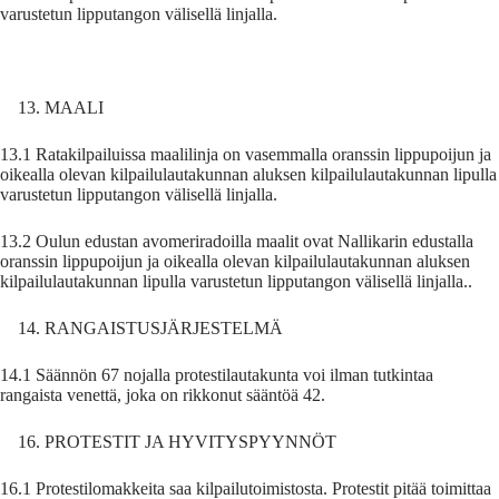
varustetun lipputangon välisellä linjalla.
MAALI
13.1 Ratakilpailuissa maalilinja on vasemmalla oranssin lippupoijun ja
oikealla olevan kilpailulautakunnan aluksen kilpailulautakunnan lipulla
varustetun lipputangon välisellä linjalla.
13.2 Oulun edustan avomeriradoilla maalit ovat Nallikarin edustalla
oranssin lippupoijun ja oikealla olevan kilpailulautakunnan aluksen
kilpailulautakunnan lipulla varustetun lipputangon välisellä linjalla..
RANGAISTUSJÄRJESTELMÄ
14.1 Säännön 67 nojalla protestilautakunta voi ilman tutkintaa
rangaista venettä, joka on rikkonut sääntöä 42.
PROTESTIT JA HYVITYSPYYNNÖT
16.1 Protestilomakkeita saa kilpailutoimistosta. Protestit pitää toimittaa