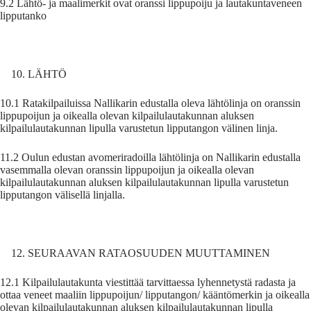
9.2 Lähtö- ja maalimerkit ovat oranssi lippupoiju ja lautakuntaveneen
lipputanko
LÄHTÖ
10.1 Ratakilpailuissa Nallikarin edustalla oleva lähtölinja on oranssin
lippupoijun ja oikealla olevan kilpailulautakunnan aluksen
kilpailulautakunnan lipulla varustetun lipputangon välinen linja.
11.2 Oulun edustan avomeriradoilla lähtölinja on Nallikarin edustalla
vasemmalla olevan oranssin lippupoijun ja oikealla olevan
kilpailulautakunnan aluksen kilpailulautakunnan lipulla varustetun
lipputangon välisellä linjalla.
SEURAAVAN RATAOSUUDEN MUUTTAMINEN
12.1 Kilpailulautakunta viestittää tarvittaessa lyhennetystä radasta ja
ottaa veneet maaliin lippupoijun/ lipputangon/ kääntömerkin ja oikealla
olevan kilpailulautakunnan aluksen kilpailulautakunnan lipulla