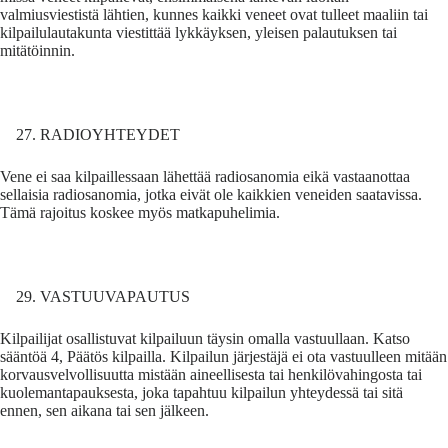
valmiusviestistä lähtien, kunnes kaikki veneet ovat tulleet maaliin tai
kilpailulautakunta viestittää lykkäyksen, yleisen palautuksen tai
mitätöinnin.
RADIOYHTEYDET
Vene ei saa kilpaillessaan lähettää radiosanomia eikä vastaanottaa
sellaisia radiosanomia, jotka eivät ole kaikkien veneiden saatavissa.
Tämä rajoitus koskee myös matkapuhelimia.
VASTUUVAPAUTUS
Kilpailijat osallistuvat kilpailuun täysin omalla vastuullaan. Katso
sääntöä 4, Päätös kilpailla. Kilpailun järjestäjä ei ota vastuulleen mitään
korvausvelvollisuutta mistään aineellisesta tai henkilövahingosta tai
kuolemantapauksesta, joka tapahtuu kilpailun yhteydessä tai sitä
ennen, sen aikana tai sen jälkeen.