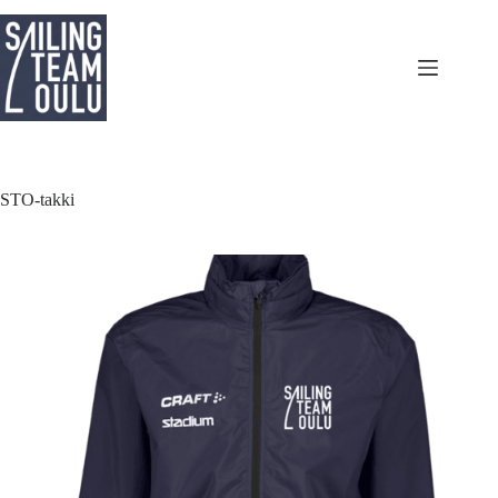
Skip
to
content
STO-takki