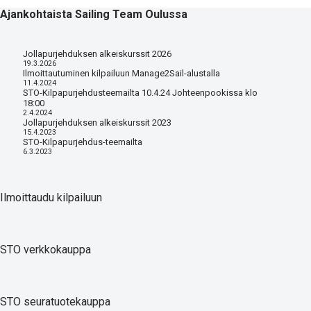
Ajankohtaista Sailing Team Oulussa
Jollapurjehduksen alkeiskurssit 2026
19.3.2026
Ilmoittautuminen kilpailuun Manage2Sail-alustalla
11.4.2024
STO-Kilpapurjehdusteemailta 10.4.24 Johteenpookissa klo
18:00
2.4.2024
Jollapurjehduksen alkeiskurssit 2023
15.4.2023
STO-Kilpapurjehdus-teemailta
6.3.2023
Ilmoittaudu kilpailuun
STO verkkokauppa
STO seuratuotekauppa