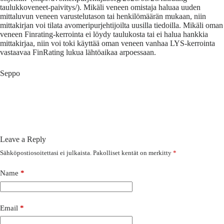
taulukkoveneet-paivitys/). Mikäli veneen omistaja haluaa uuden
mittaluvun veneen varustelutason tai henkilömäärän mukaan, niin
mittakirjan voi tilata avomeripurjehtijoilta uusilla tiedoilla. Mikäli oman
veneen Finrating-kerrointa ei löydy taulukosta tai ei halua hankkia
mittakirjaa, niin voi toki käyttää oman veneen vanhaa LYS-kerrointa
vastaavaa FinRating lukua lähtöaikaa arpoessaan.
Seppo
Leave a Reply
Sähköpostiosoitettasi ei julkaista.
Pakolliset kentät on merkitty
*
Name
*
Email
*