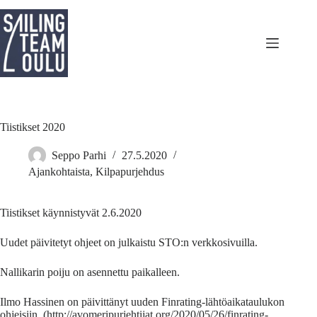
Skip
to
content
Tiistikset 2020
Seppo Parhi
27.5.2020
Ajankohtaista
,
Kilpapurjehdus
Tiistikset käynnistyvät 2.6.2020
Uudet päivitetyt ohjeet on julkaistu STO:n verkkosivuilla.
Nallikarin poiju on asennettu paikalleen.
Ilmo Hassinen on päivittänyt uuden Finrating-lähtöaikataulukon
ohjeisiin (http://avomeripurjehtijat.org/2020/05/26/finrating-